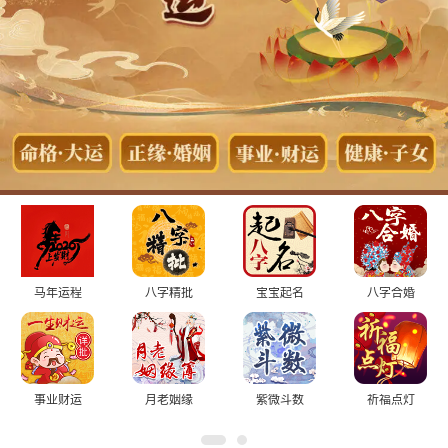
马年运程
八字精批
宝宝起名
八字合婚
事业财运
月老姻缘
紫微斗数
祈福点灯