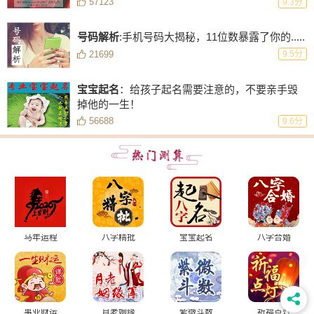
57123
9.3分
号码解析
:手机号码大揭秘，11位数暴露了你的.....
21699
9.5分
宝宝起名
：给孩子起名需要注意的，不要亲手毁
掉他的一生！
56688
9.6分
马年运程
八字精批
宝宝起名
八字合婚
事业财运
月老姻缘
紫微斗数
祈福点灯