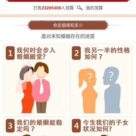
已有
23285408
人测算
我的测算
命定姻缘知多少
面对未知婚姻存在的迷惑