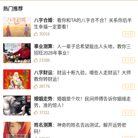
热门推荐
八字合婚
：看你和TA的八字合不合？关系你后半
生幸福一定要看！
35016
9.6分
事业测算
：人一辈子总希望能出人头地，教你三
招旺2026年事业！
21586
9.5分
八字财运
：财运十断九验，哪些人走财运？大师
教你转财运！
28776
9.3分
婚姻走势
：婚姻是个坎！民间师傅告诉你姻缘走
势，准的惊人！
37111
9.1分
姓名测算
：神奇的姓名吉凶测试，解开运势密
码！